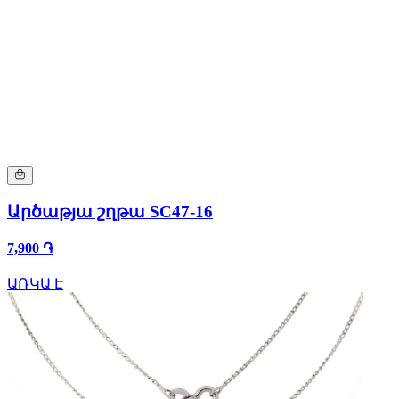
Արծաթյա շղթա SC47-16
7,900 ֏
ԱՌԿԱ Է