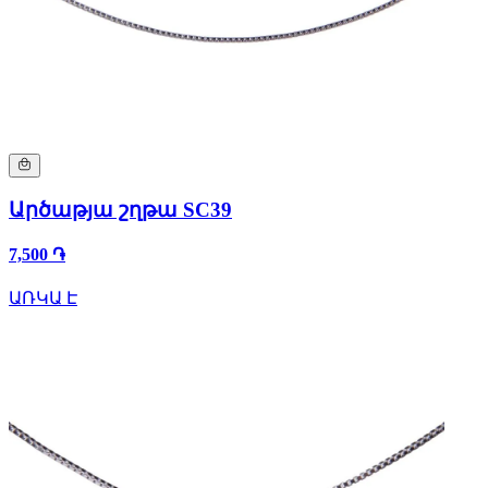
Արծաթյա շղթա SC39
7,500 ֏
ԱՌԿԱ Է