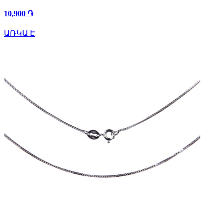
10,900 ֏
ԱՌԿԱ Է