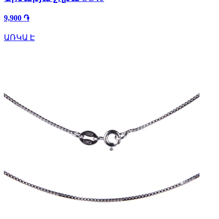
9,900 ֏
ԱՌԿԱ Է