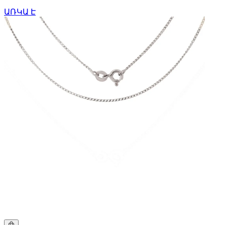
ԱՌԿԱ Է