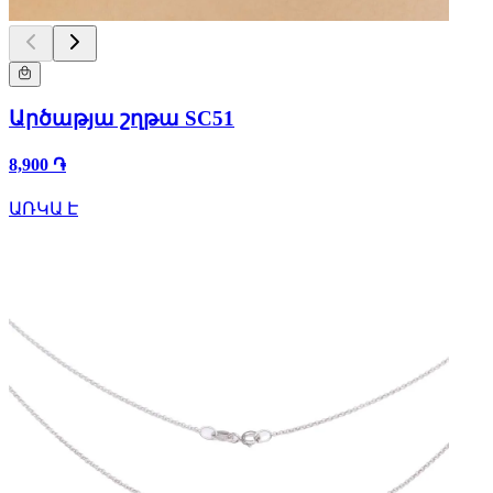
Արծաթյա շղթա SC51
8,900 ֏
ԱՌԿԱ Է