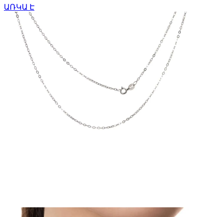
ԱՌԿԱ Է