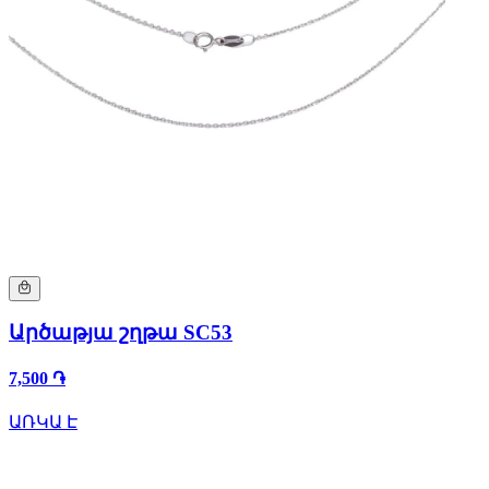
Արծաթյա շղթա SC53
7,500 ֏
ԱՌԿԱ Է