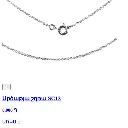
Արծաթյա շղթա SC13
8,900 ֏
ԱՌԿԱ Է