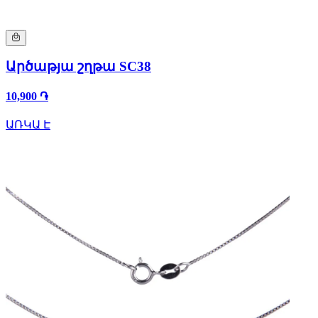
Արծաթյա շղթա SC38
10,900 ֏
ԱՌԿԱ Է