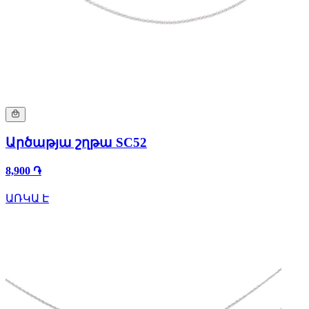
Արծաթյա շղթա SC52
8,900 ֏
ԱՌԿԱ Է