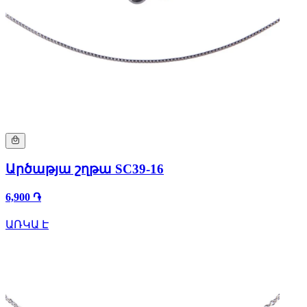
Արծաթյա շղթա SC39-16
6,900 ֏
ԱՌԿԱ Է