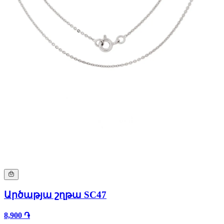
Արծաթյա շղթա SC47
8,900 ֏