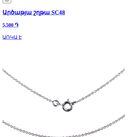
Արծաթյա շղթա SC48
5,500 ֏
ԱՌԿԱ Է