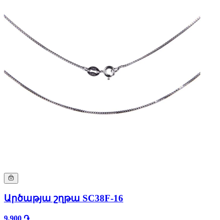
Արծաթյա շղթա SC38F-16
9,900 ֏