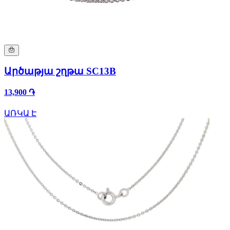
Արծաթյա շղթա SC13B
13,900 ֏
ԱՌԿԱ Է