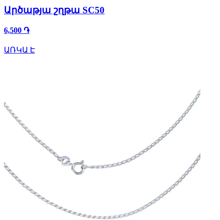
Արծաթյա շղթա SC50
6,500 ֏
ԱՌԿԱ Է