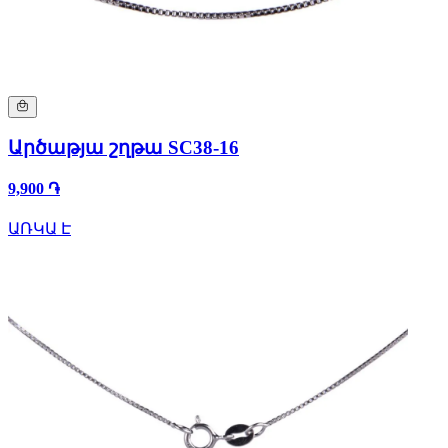
Արծաթյա շղթա SC38-16
9,900 ֏
ԱՌԿԱ Է