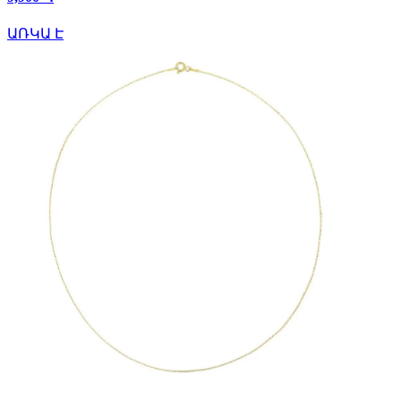
ԱՌԿԱ Է