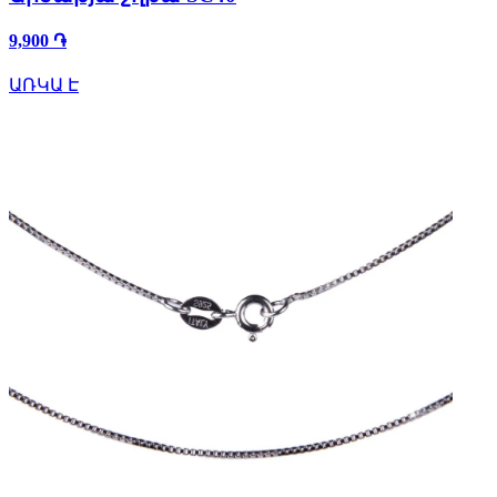
9,900 ֏
ԱՌԿԱ Է