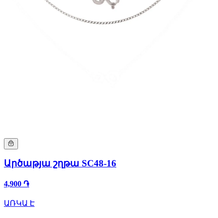
Արծաթյա շղթա SC48-16
4,900 ֏
ԱՌԿԱ Է