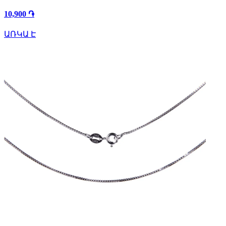
10,900 ֏
ԱՌԿԱ Է