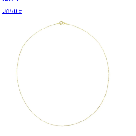
ԱՌԿԱ Է