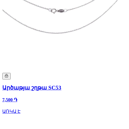
Արծաթյա շղթա SC53
7,500 ֏
ԱՌԿԱ Է