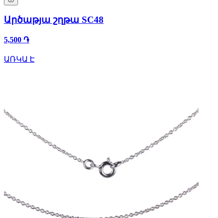
Արծաթյա շղթա SC48
5,500 ֏
ԱՌԿԱ Է