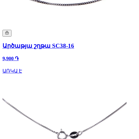
Արծաթյա շղթա SC38-16
9,900 ֏
ԱՌԿԱ Է