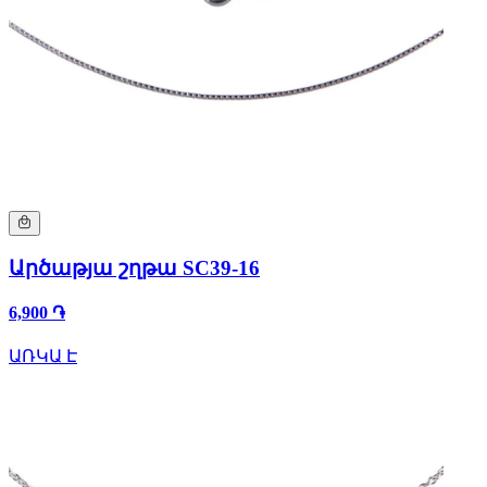
Արծաթյա շղթա SC39-16
6,900 ֏
ԱՌԿԱ Է