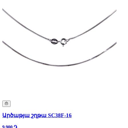
Արծաթյա շղթա SC38F-16
9,900 ֏