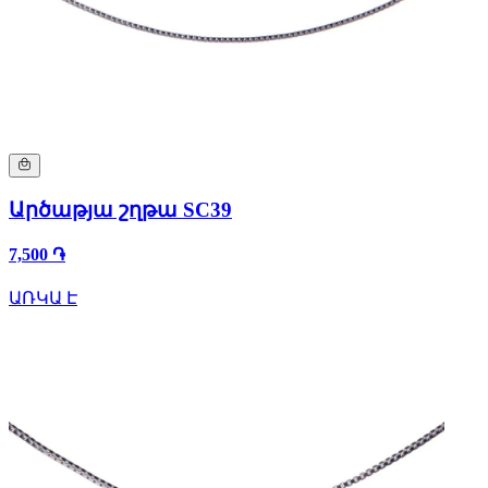
Արծաթյա շղթա SC39
7,500 ֏
ԱՌԿԱ Է