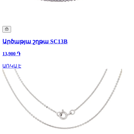
Արծաթյա շղթա SC13B
13,900 ֏
ԱՌԿԱ Է