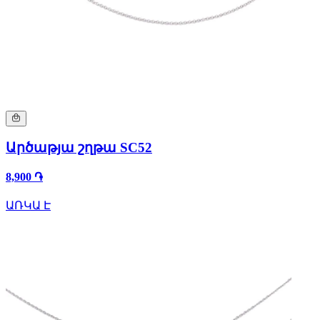
Արծաթյա շղթա SC52
8,900 ֏
ԱՌԿԱ Է