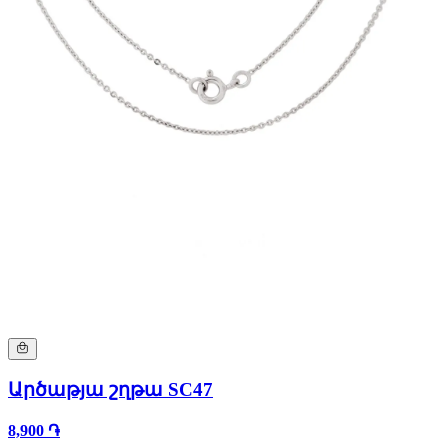
Արծաթյա շղթա SC47
8,900 ֏