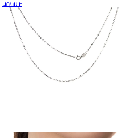
ԱՌԿԱ Է