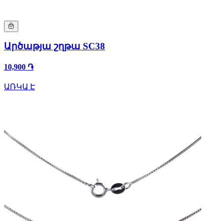
Արծաթյա շղթա SC38
10,900 ֏
ԱՌԿԱ Է