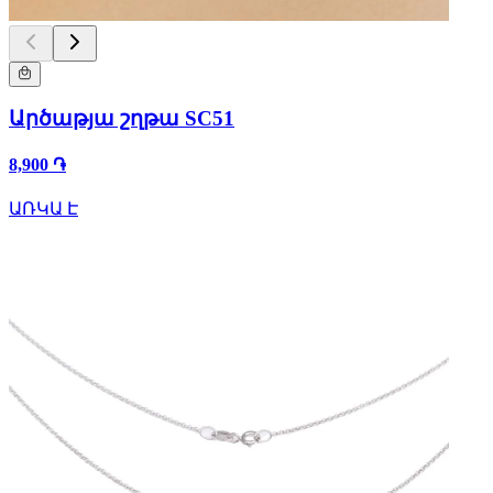
Արծաթյա շղթա SC51
8,900 ֏
ԱՌԿԱ Է