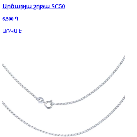
Արծաթյա շղթա SC50
6,500 ֏
ԱՌԿԱ Է