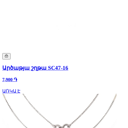
Արծաթյա շղթա SC47-16
7,900 ֏
ԱՌԿԱ Է