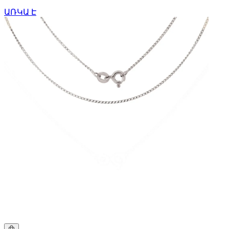
ԱՌԿԱ Է