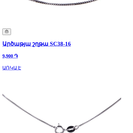
Արծաթյա շղթա SC38-16
9,900 ֏
ԱՌԿԱ Է