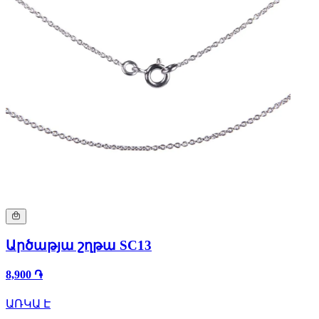
Արծաթյա շղթա SC13
8,900 ֏
ԱՌԿԱ Է