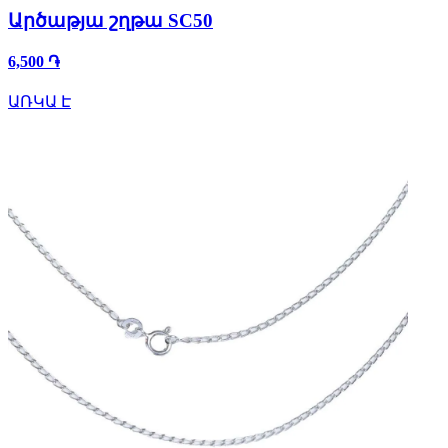
Արծաթյա շղթա SC50
6,500 ֏
ԱՌԿԱ Է