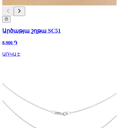
Արծաթյա շղթա SC51
8,900 ֏
ԱՌԿԱ Է