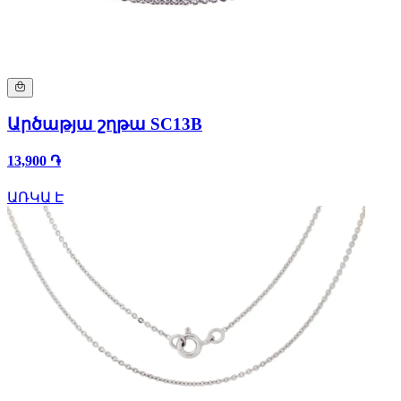
Արծաթյա շղթա SC13B
13,900 ֏
ԱՌԿԱ Է