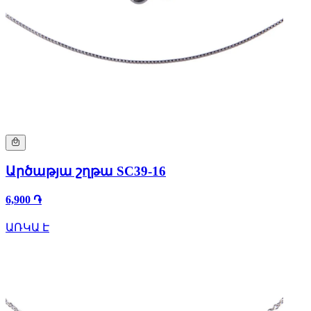
Արծաթյա շղթա SC39-16
6,900 ֏
ԱՌԿԱ Է