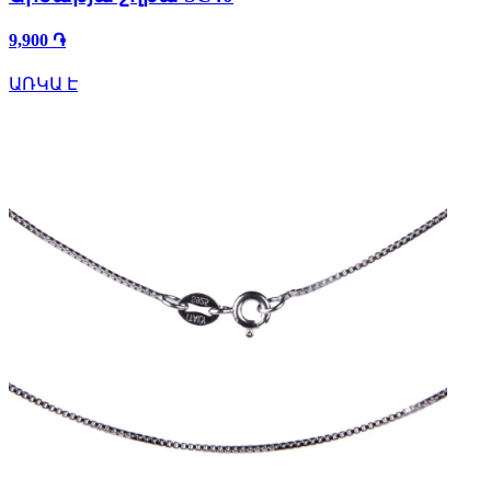
9,900 ֏
ԱՌԿԱ Է