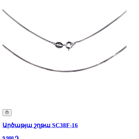
Արծաթյա շղթա SC38F-16
9,900 ֏