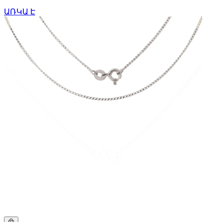
ԱՌԿԱ Է