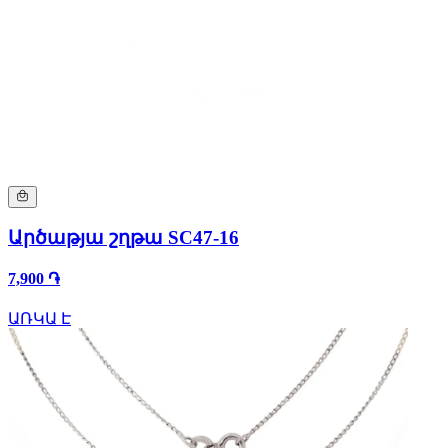
Արծաթյա շղթա SC47-16
7,900 ֏
ԱՌԿԱ Է