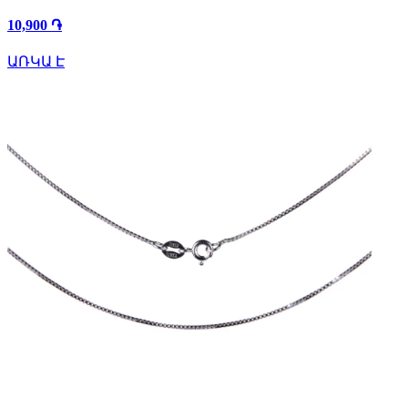
10,900 ֏
ԱՌԿԱ Է