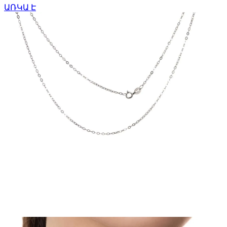
ԱՌԿԱ Է