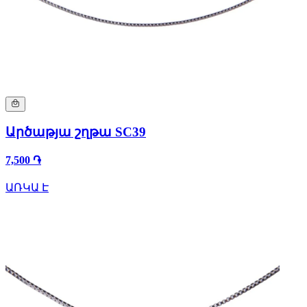
Արծաթյա շղթա SC39
7,500 ֏
ԱՌԿԱ Է