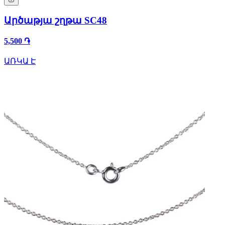
Արծաթյա շղթա SC48
5,500 ֏
ԱՌԿԱ Է