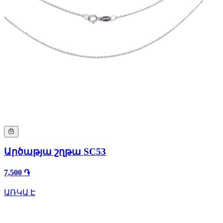
Արծաթյա շղթա SC53
7,500 ֏
ԱՌԿԱ Է