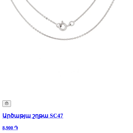
Արծաթյա շղթա SC47
8,900 ֏