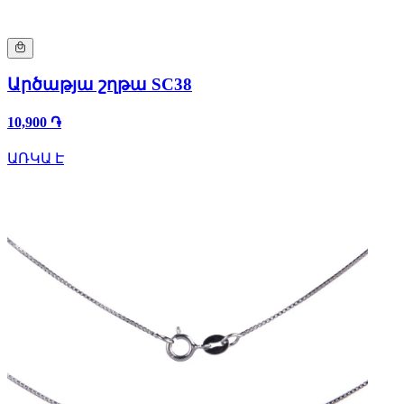
Արծաթյա շղթա SC38
10,900 ֏
ԱՌԿԱ Է