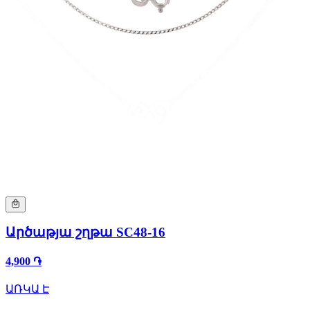
Արծաթյա շղթա SC48-16
4,900 ֏
ԱՌԿԱ Է