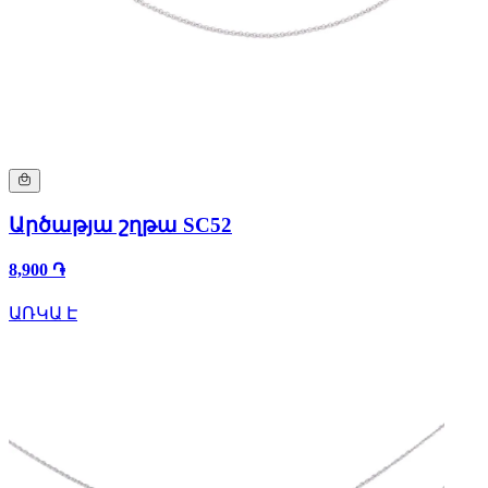
Արծաթյա շղթա SC52
8,900 ֏
ԱՌԿԱ Է