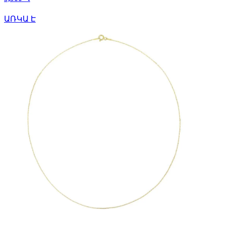
ԱՌԿԱ Է