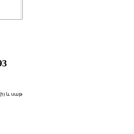
93
ի) և սաթ