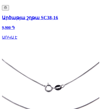
Արծաթյա շղթա SC38-16
9,900 ֏
ԱՌԿԱ Է