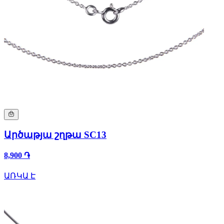
Արծաթյա շղթա SC13
8,900 ֏
ԱՌԿԱ Է