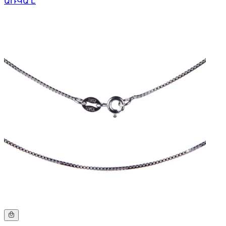
ԱՌԿԱ Է