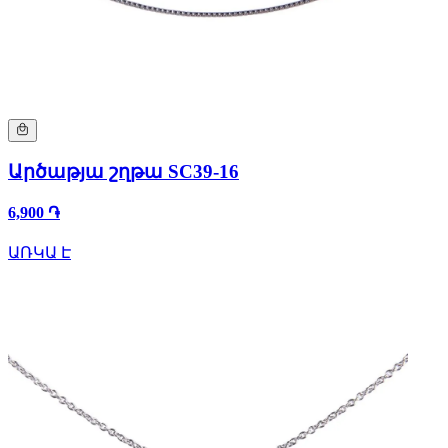
Արծաթյա շղթա SC39-16
6,900 ֏
ԱՌԿԱ Է