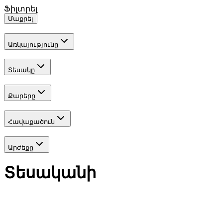
Ֆիլտրել
Մաքրել
Առկայությունը
Տեսակը
Քարերը
Հավաքածուն
Արժեքը
Տեսականի