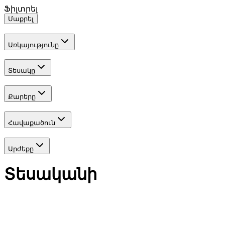
Ֆիլտրել
Մաքրել
Առկայությունը
Տեսակը
Քարերը
Հավաքածուն
Արժեքը
Տեսականի