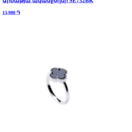
Արծաթյա ականջօղեր SE732BK
13,900 ֏