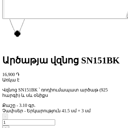
Արծաթյա վզնոց SN151BK
16,900 ֏
Առկա է
Վզնոց SN151BK ՝ ռոդիումապատ արծաթ (925
հարգի) և սև օնիքս
Քաշը
-
3.10 գր.
Չափսեր
-
Երկարություն 41.5 սմ + 3 սմ
-