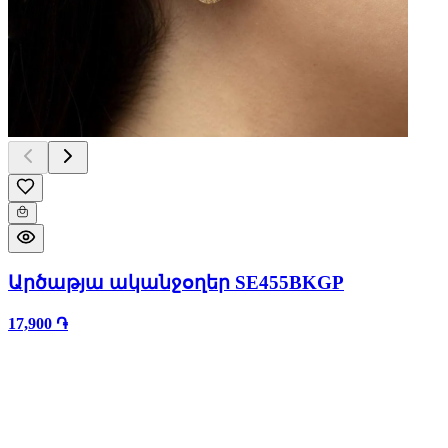
Արծաթյա ականջօղեր SE455BKGP
17,900 ֏