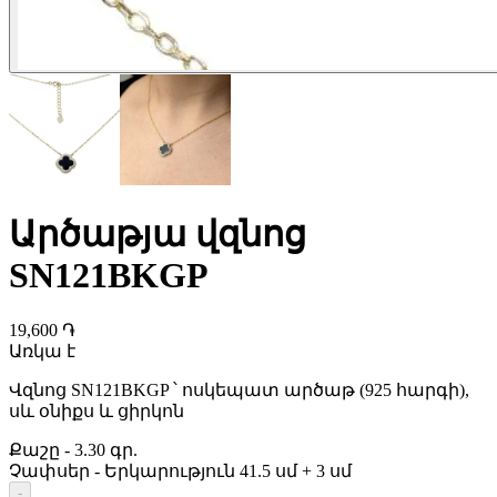
Արծաթյա վզնոց
SN121BKGP
19,600 ֏
Առկա է
Վզնոց SN121BKGP ՝ ոսկեպատ արծաթ (925 հարգի),
սև օնիքս և ցիրկոն
Քաշը
-
3.30 գր.
Չափսեր
-
Երկարություն 41.5 սմ + 3 սմ
-