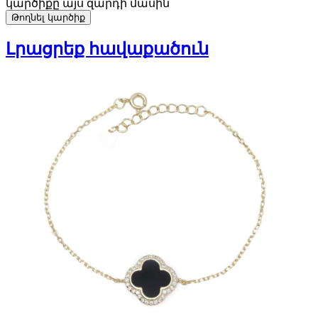
կարծիքը այս զարդի մասին
Թողնել կարծիք
Լրացրեք հավաքածուն