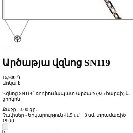
Արծաթյա վզնոց SN119
16,900 ֏
Առկա է
Վզնոց SN119 ՝ ռոդիումապատ արծաթ (925 հարգի) և
ցիրկոն
Քաշը
-
3.00 գր.
Չափսեր
-
Երկարություն 41.5 սմ + 3 սմ, տրամագիծ
18 մմ
-