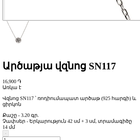
Արծաթյա վզնոց SN117
16,900 ֏
Առկա է
Վզնոց SN117 ՝ ռոդիումապատ արծաթ (925 հարգի) և
ցիրկոն
Քաշը
-
3.20 գր.
Չափսեր
-
Երկարություն 42 սմ + 3 սմ, տրամագիծը
14 մմ
-