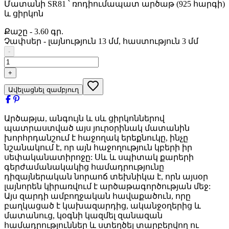
Մատանի SR81 ՝ ռոդիումապատ արծաթ (925 հարգի)
և ցիրկոն
Քաշը
-
3.60 գր.
Չափսեր
-
լայնություն 13 մմ, հաստություն 3 մմ
-
+
Ավելացնել զամբյուղ
Արծաթյա, անգույն և սև ցիրկոններով
պատրաստված այս յուրօրինակ մատանին
խորհրդանշում է հաջողակ երեքնուկը, ինչը
նշանակում է, որ այն հաջողություն կբերի իր
սեփականատիրոջը: Սև և սպիտակ քարերի
գերժամանակակից համադրությունը
դիզայներական նորաոճ տեխնիկա է, որն այսօր
լայնորեն կիրառվում է արծաթագործության մեջ:
Այս զարդի ամբողջական հավաքածուն, որը
բաղկացած է կախազարդից, ականջօղերից և
մատանուց, կօգնի կազմել զանազան
համադրություններ և ստեղծել տարբերվող ու