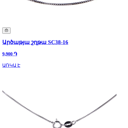
Արծաթյա շղթա SC38-16
9,900 ֏
ԱՌԿԱ Է