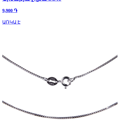
9,900 ֏
ԱՌԿԱ Է