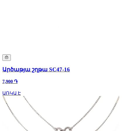
Արծաթյա շղթա SC47-16
7,900 ֏
ԱՌԿԱ Է