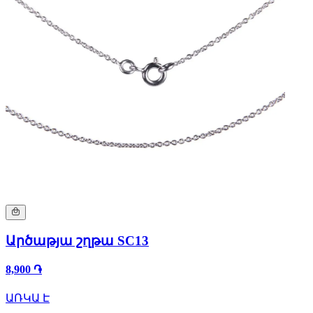
Արծաթյա շղթա SC13
8,900 ֏
ԱՌԿԱ Է