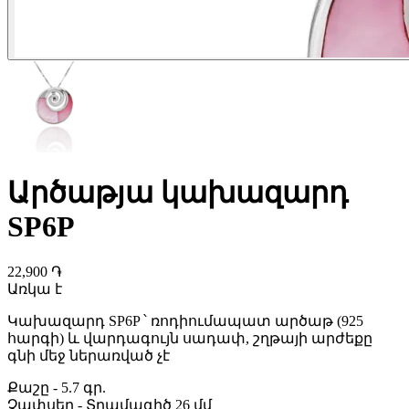
Արծաթյա կախազարդ
SP6P
22,900 ֏
Առկա է
Կախազարդ SP6P ՝ ռոդիումապատ արծաթ (925
հարգի) և վարդագույն սադափ, շղթայի արժեքը
գնի մեջ ներառված չէ
Քաշը
-
5.7 գր.
Չափսեր
-
Տրամագիծ 26 մմ