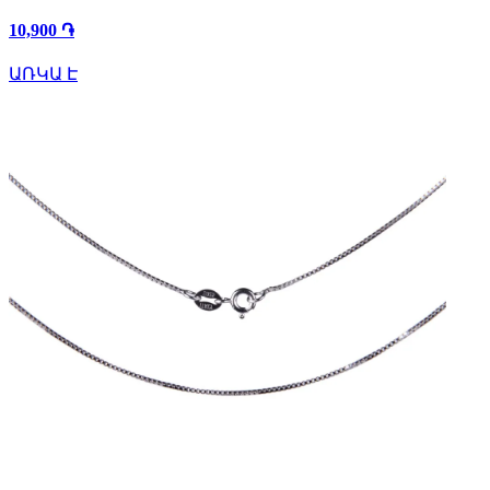
10,900 ֏
ԱՌԿԱ Է