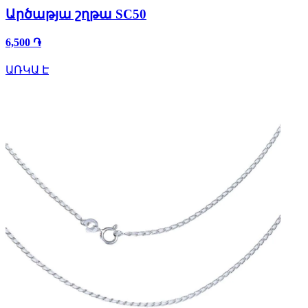
Արծաթյա շղթա SC50
6,500 ֏
ԱՌԿԱ Է