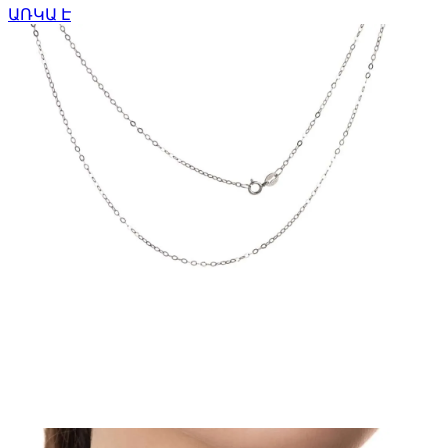
ԱՌԿԱ Է