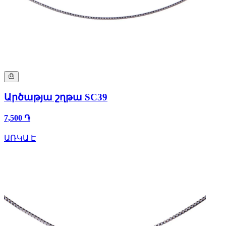
Արծաթյա շղթա SC39
7,500 ֏
ԱՌԿԱ Է