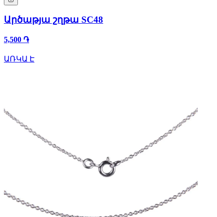
Արծաթյա շղթա SC48
5,500 ֏
ԱՌԿԱ Է