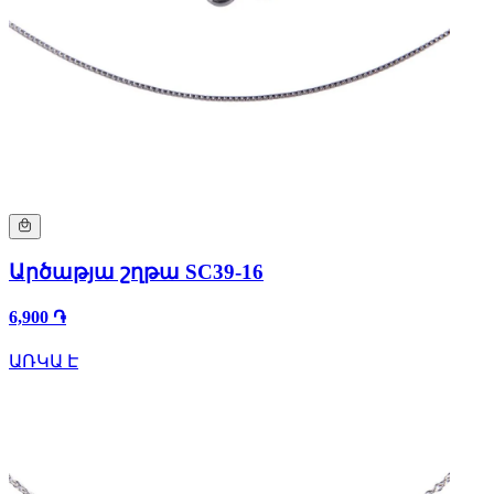
Արծաթյա շղթա SC39-16
6,900 ֏
ԱՌԿԱ Է