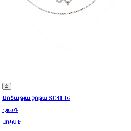
Արծաթյա շղթա SC48-16
4,900 ֏
ԱՌԿԱ Է