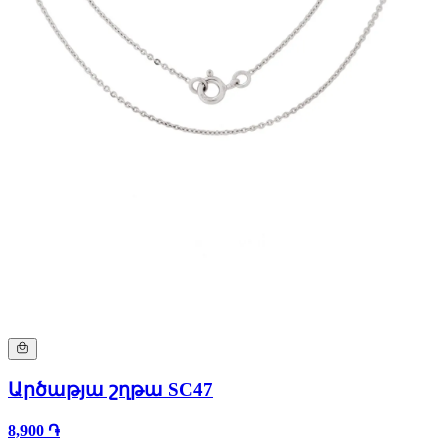
Արծաթյա շղթա SC47
8,900 ֏