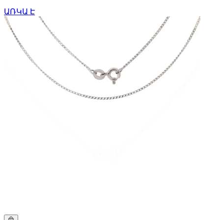
ԱՌԿԱ Է