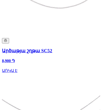
Արծաթյա շղթա SC52
8,900 ֏
ԱՌԿԱ Է