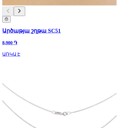
Արծաթյա շղթա SC51
8,900 ֏
ԱՌԿԱ Է