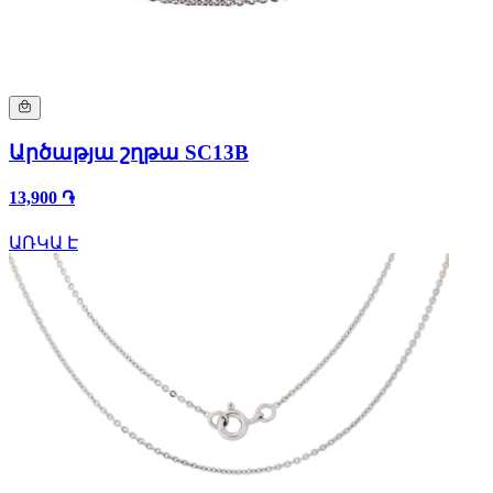
Արծաթյա շղթա SC13B
13,900 ֏
ԱՌԿԱ Է