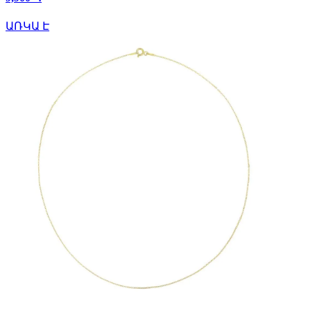
ԱՌԿԱ Է