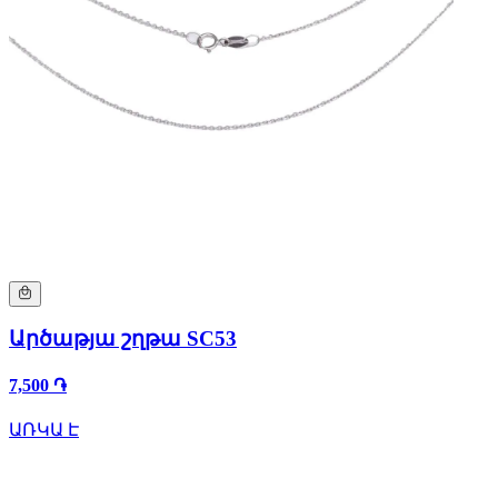
Արծաթյա շղթա SC53
7,500 ֏
ԱՌԿԱ Է