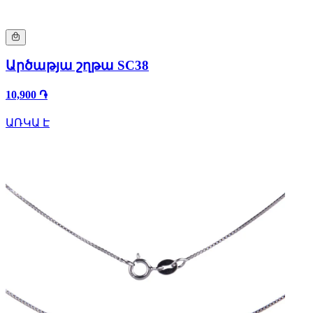
Արծաթյա շղթա SC38
10,900 ֏
ԱՌԿԱ Է