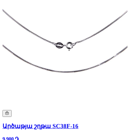
Արծաթյա շղթա SC38F-16
9,900 ֏