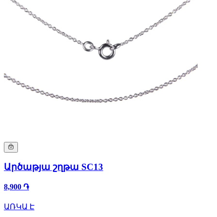
Արծաթյա շղթա SC13
8,900 ֏
ԱՌԿԱ Է