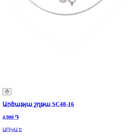
Արծաթյա շղթա SC48-16
4,900 ֏
ԱՌԿԱ Է