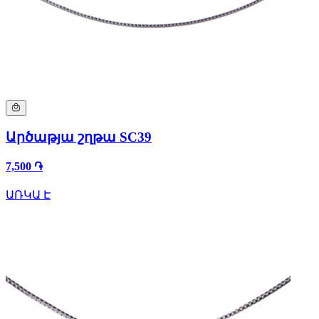
Արծաթյա շղթա SC39
7,500 ֏
ԱՌԿԱ Է