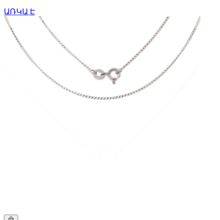
ԱՌԿԱ Է