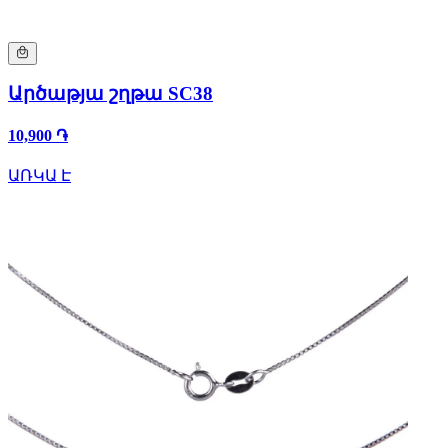
Արծաթյա շղթա SC38
10,900 ֏
ԱՌԿԱ Է