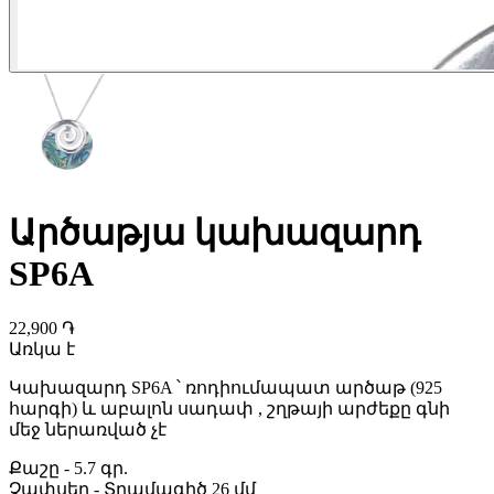
Արծաթյա կախազարդ
SP6A
22,900 ֏
Առկա է
Կախազարդ SP6A ՝ ռոդիումապատ արծաթ (925
հարգի) և աբալոն սադափ , շղթայի արժեքը գնի
մեջ ներառված չէ
Քաշը
-
5.7 գր.
Չափսեր
-
Տրամագիծ 26 մմ