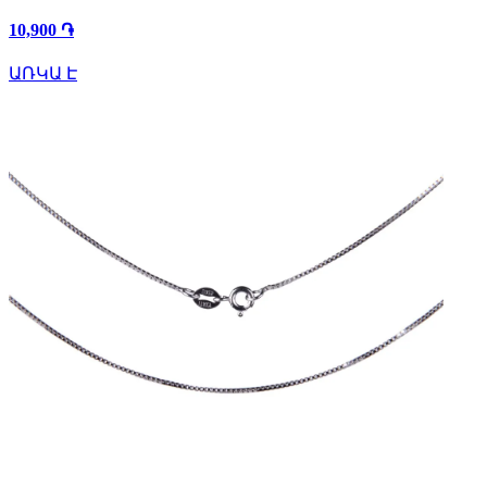
10,900 ֏
ԱՌԿԱ Է