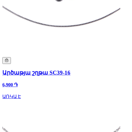
Արծաթյա շղթա SC39-16
6,900 ֏
ԱՌԿԱ Է