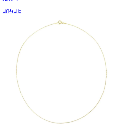
ԱՌԿԱ Է