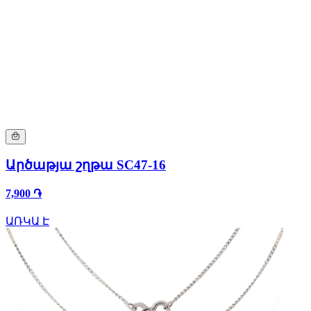
Արծաթյա շղթա SC47-16
7,900 ֏
ԱՌԿԱ Է