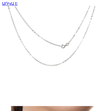
ԱՌԿԱ Է