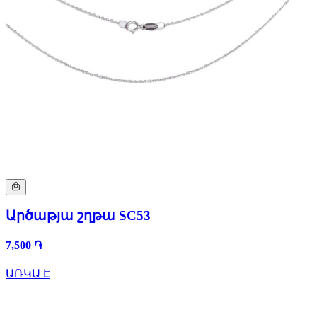
Արծաթյա շղթա SC53
7,500 ֏
ԱՌԿԱ Է