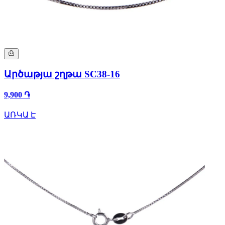
Արծաթյա շղթա SC38-16
9,900 ֏
ԱՌԿԱ Է