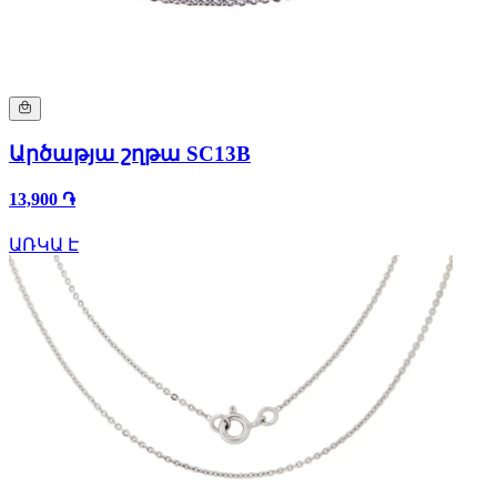
Արծաթյա շղթա SC13B
13,900 ֏
ԱՌԿԱ Է