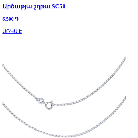
Արծաթյա շղթա SC50
6,500 ֏
ԱՌԿԱ Է