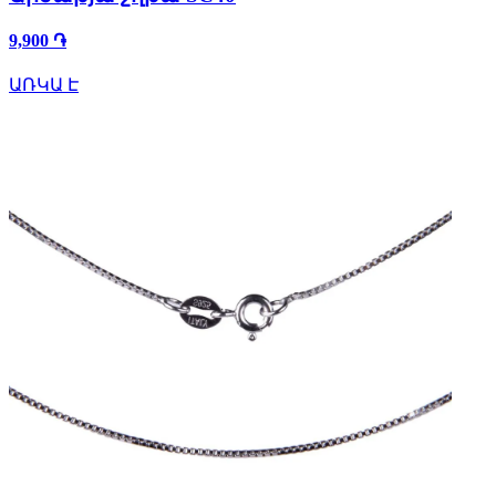
9,900 ֏
ԱՌԿԱ Է