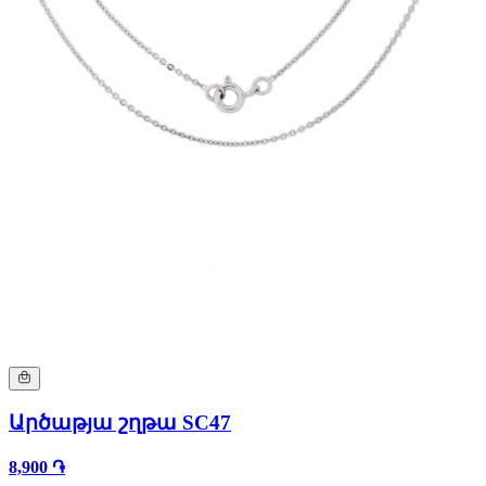
Արծաթյա շղթա SC47
8,900 ֏