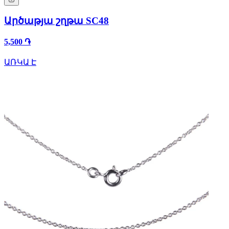
Արծաթյա շղթա SC48
5,500 ֏
ԱՌԿԱ Է