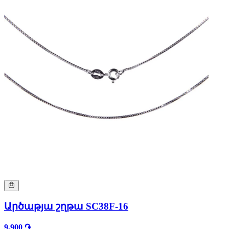
Արծաթյա շղթա SC38F-16
9,900 ֏