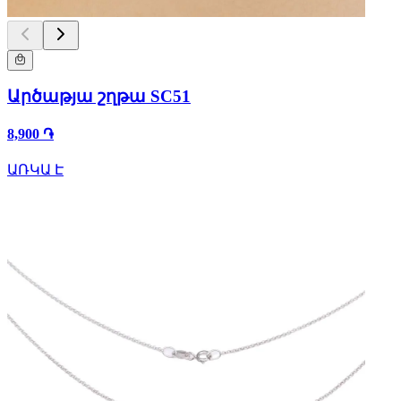
Արծաթյա շղթա SC51
8,900 ֏
ԱՌԿԱ Է