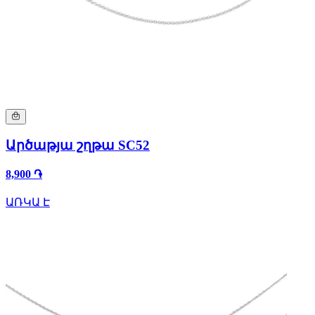
Արծաթյա շղթա SC52
8,900 ֏
ԱՌԿԱ Է