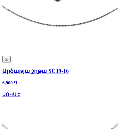
Արծաթյա շղթա SC39-16
6,900 ֏
ԱՌԿԱ Է