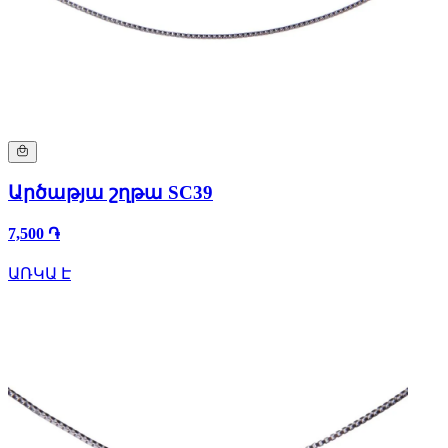
Արծաթյա շղթա SC39
7,500 ֏
ԱՌԿԱ Է