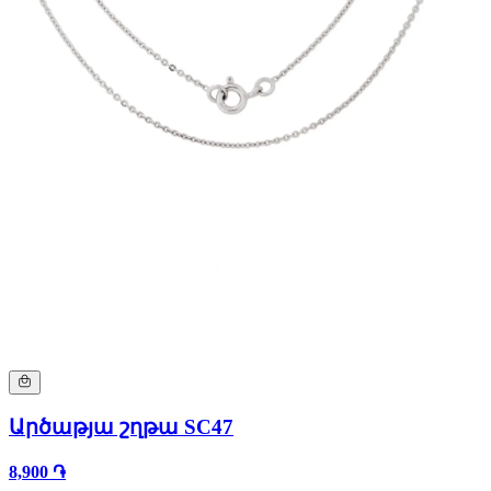
Արծաթյա շղթա SC47
8,900 ֏