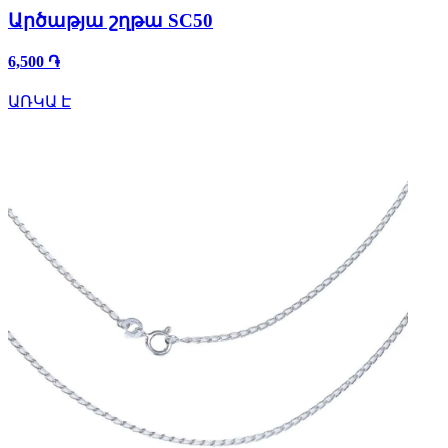
Արծաթյա շղթա SC50
6,500 ֏
ԱՌԿԱ Է