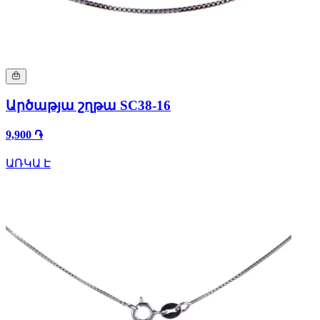
Արծաթյա շղթա SC38-16
9,900 ֏
ԱՌԿԱ Է