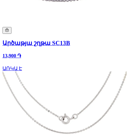
Արծաթյա շղթա SC13B
13,900 ֏
ԱՌԿԱ Է