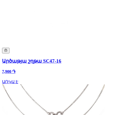
Արծաթյա շղթա SC47-16
7,900 ֏
ԱՌԿԱ Է