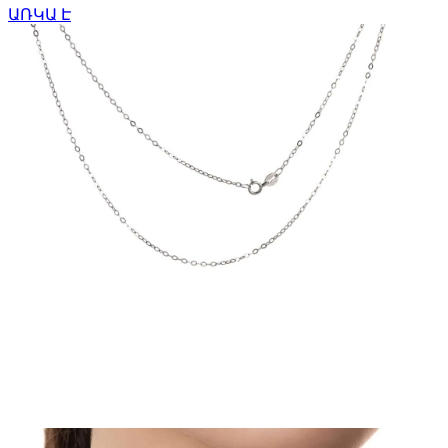
ԱՌԿԱ Է