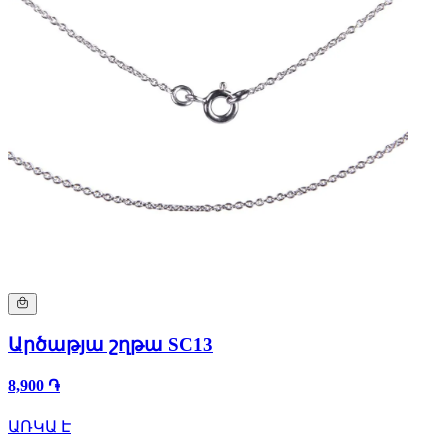
Արծաթյա շղթա SC13
8,900 ֏
ԱՌԿԱ Է