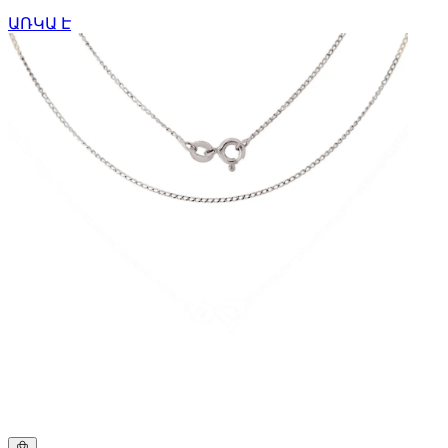
ԱՌԿԱ Է