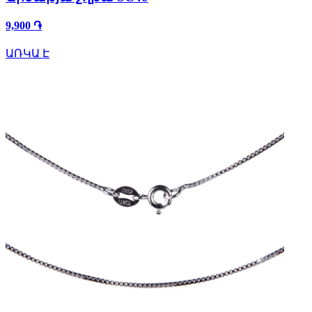
9,900 ֏
ԱՌԿԱ Է