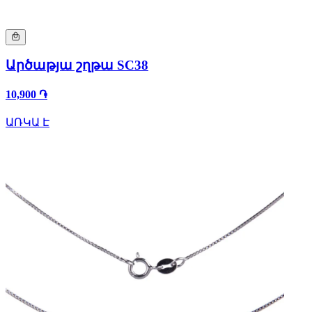
Արծաթյա շղթա SC38
10,900 ֏
ԱՌԿԱ Է