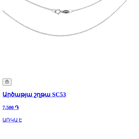
Արծաթյա շղթա SC53
7,500 ֏
ԱՌԿԱ Է