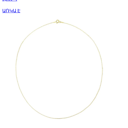
ԱՌԿԱ Է