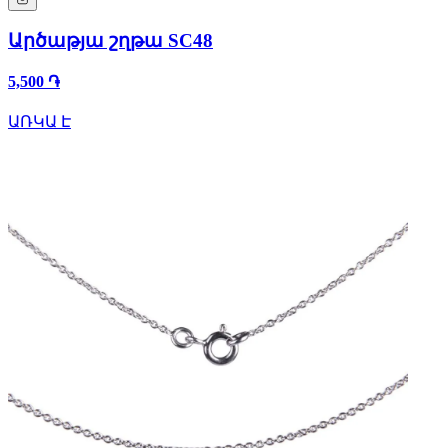
Արծաթյա շղթա SC48
5,500 ֏
ԱՌԿԱ Է