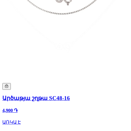
Արծաթյա շղթա SC48-16
4,900 ֏
ԱՌԿԱ Է