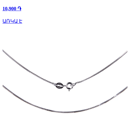
10,900 ֏
ԱՌԿԱ Է