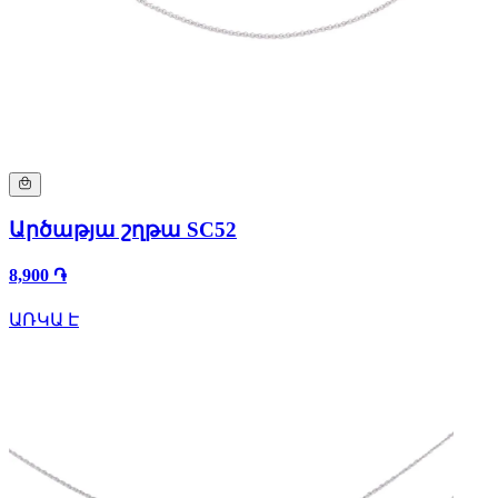
Արծաթյա շղթա SC52
8,900 ֏
ԱՌԿԱ Է