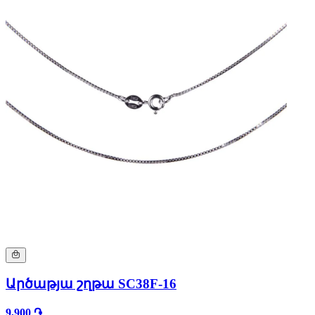
Արծաթյա շղթա SC38F-16
9,900 ֏