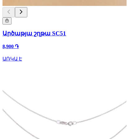
Արծաթյա շղթա SC51
8,900 ֏
ԱՌԿԱ Է