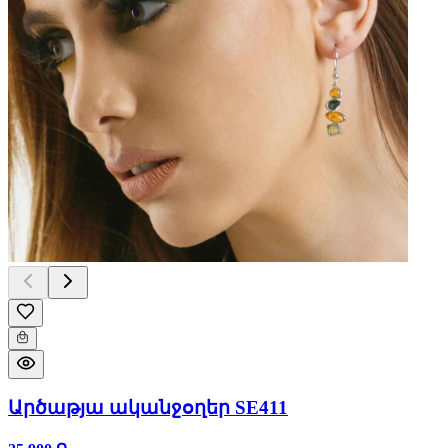
Արծաթյա ականջօղեր SE411