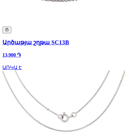
Արծաթյա շղթա SC13B
13,900 ֏
ԱՌԿԱ Է