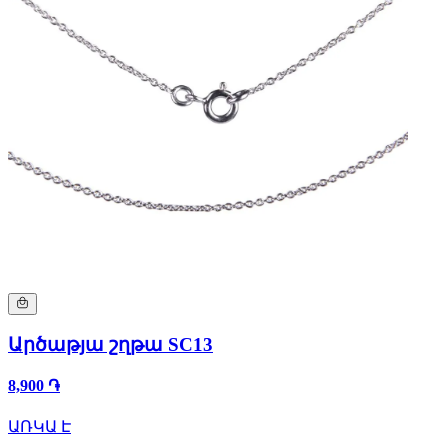
Արծաթյա շղթա SC13
8,900 ֏
ԱՌԿԱ Է