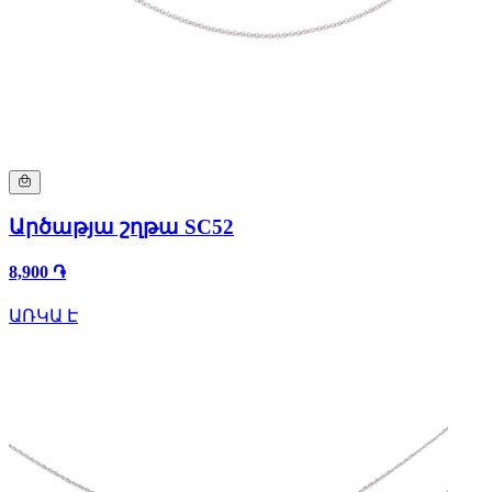
Արծաթյա շղթա SC52
8,900 ֏
ԱՌԿԱ Է