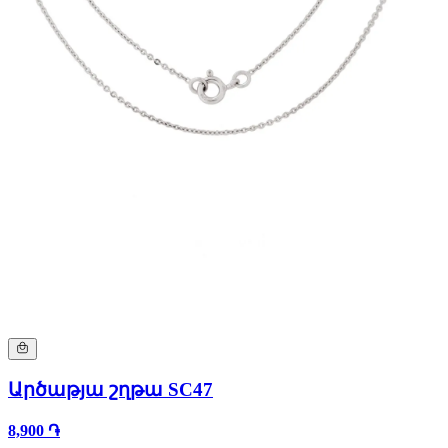
Արծաթյա շղթա SC47
8,900 ֏