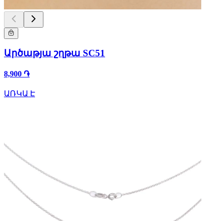
Արծաթյա շղթա SC51
8,900 ֏
ԱՌԿԱ Է