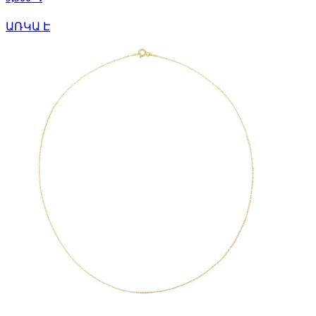
ԱՌԿԱ Է