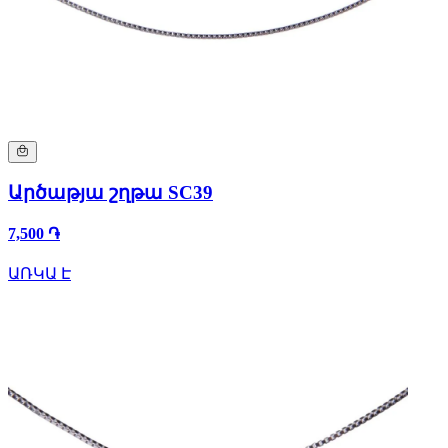
Արծաթյա շղթա SC39
7,500 ֏
ԱՌԿԱ Է