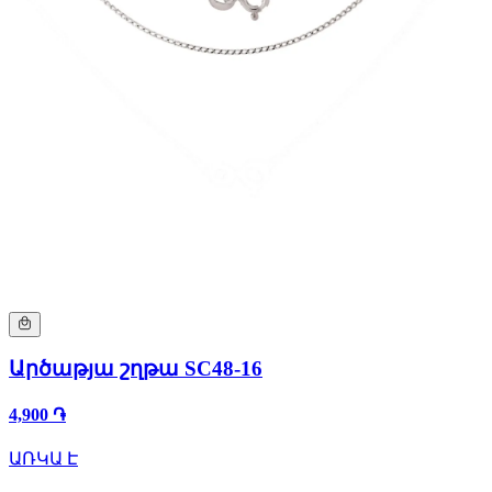
Արծաթյա շղթա SC48-16
4,900 ֏
ԱՌԿԱ Է