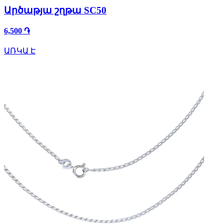
Արծաթյա շղթա SC50
6,500 ֏
ԱՌԿԱ Է