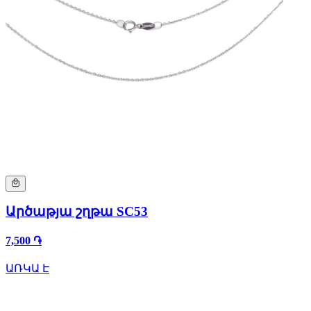
Արծաթյա շղթա SC53
7,500 ֏
ԱՌԿԱ Է