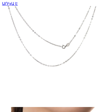
ԱՌԿԱ Է