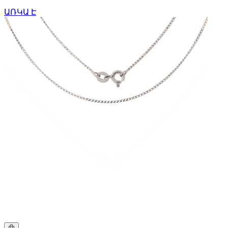
ԱՌԿԱ Է