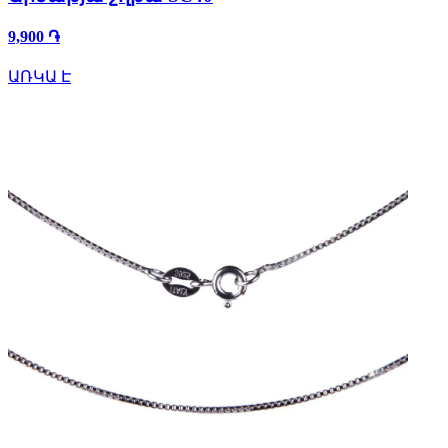
9,900 ֏
ԱՌԿԱ Է