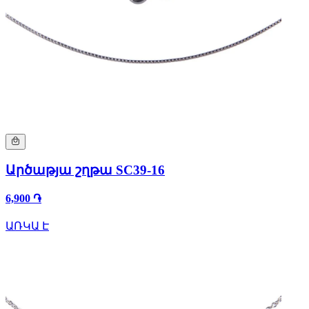
Արծաթյա շղթա SC39-16
6,900 ֏
ԱՌԿԱ Է