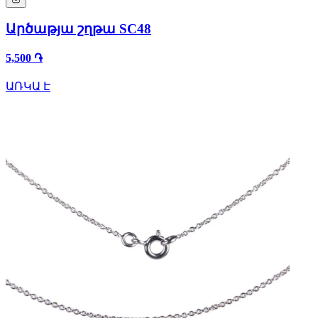
Արծաթյա շղթա SC48
5,500 ֏
ԱՌԿԱ Է