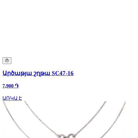
Արծաթյա շղթա SC47-16
7,900 ֏
ԱՌԿԱ Է