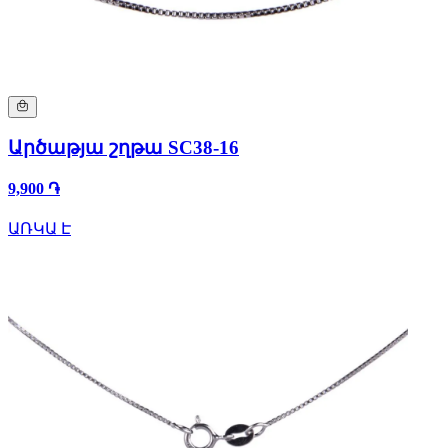
Արծաթյա շղթա SC38-16
9,900 ֏
ԱՌԿԱ Է