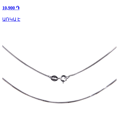
10,900 ֏
ԱՌԿԱ Է