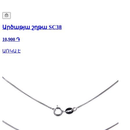
Արծաթյա շղթա SC38
10,900 ֏
ԱՌԿԱ Է