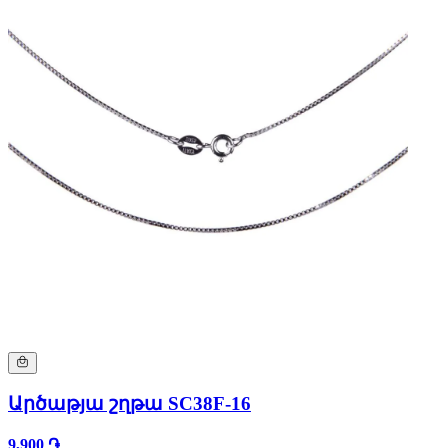
Արծաթյա շղթա SC38F-16
9,900 ֏