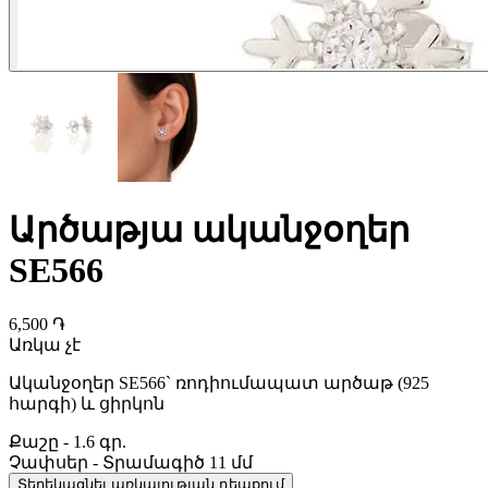
Արծաթյա ականջօղեր
SE566
6,500 ֏
Առկա չէ
Ականջօղեր SE566` ռոդիումապատ արծաթ (925
հարգի) և ցիրկոն
Քաշը
-
1.6 գր.
Չափսեր
-
Տրամագիծ 11 մմ
Տեղեկացնել առկայության դեպքում