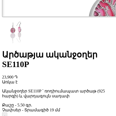
Արծաթյա ականջօղեր
SE110P
23,900 ֏
Առկա է
Ականջօղեր SE110P ` ռոդիումապատ արծաթ (925
հարգի) և վարդագույն սադափ
Քաշը
-
5.50 գր.
Չափսեր
-
Տրամագիծ 19 մմ
-