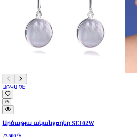
ԱՌԿԱ ՉԷ
Արծաթյա ականջօղեր SE102W
27,500 ֏