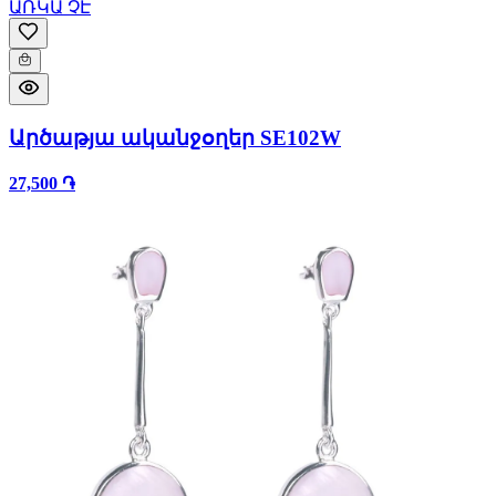
ԱՌԿԱ ՉԷ
Արծաթյա ականջօղեր SE102W
27,500 ֏