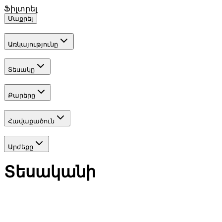
Ֆիլտրել
Մաքրել
Առկայությունը
Տեսակը
Քարերը
Հավաքածուն
Արժեքը
Տեսականի