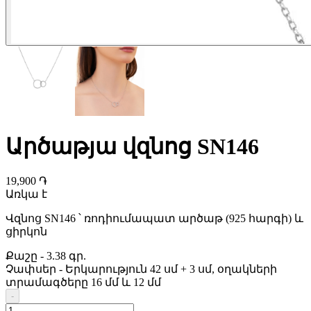
Արծաթյա վզնոց SN146
19,900 ֏
Առկա է
Վզնոց SN146 ՝ ռոդիումապատ արծաթ (925 հարգի) և
ցիրկոն
Քաշը
-
3.38 գր.
Չափսեր
-
Երկարություն 42 սմ + 3 սմ, օղակների
տրամագծերը 16 մմ և 12 մմ
-