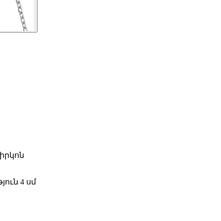
ցիրկոն
յուն 4 սմ