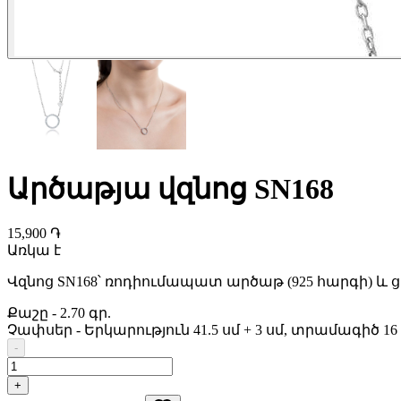
Արծաթյա վզնոց SN168
15,900 ֏
Առկա է
Վզնոց SN168՝ ռոդիումապատ արծաթ (925 հարգի) և 
Քաշը
-
2.70 գր.
Չափսեր
-
Երկարություն 41.5 սմ + 3 սմ, տրամագիծ 16
-
+