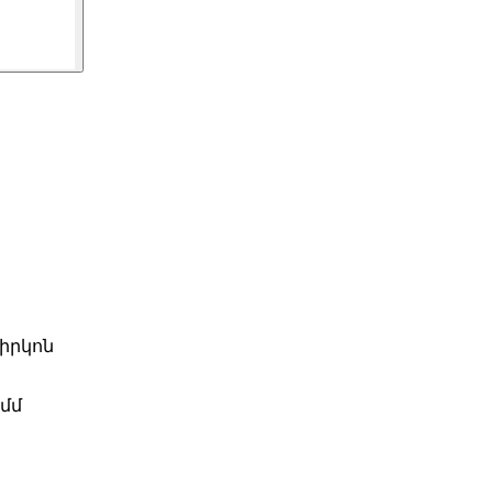
ցիրկոն
 մմ