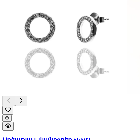
Արծաթյա ականջօղեր SE502