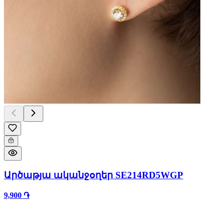
Արծաթյա ականջօղեր SE214RD5WGP
9,900 ֏