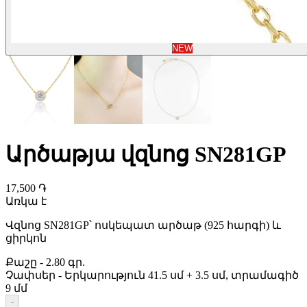
NEW
Արծաթյա վզնոց SN281GP
17,500 ֏
Առկա է
Վզնոց SN281GP՝ ոսկեպատ արծաթ (925 հարգի) և
ցիրկոն
Քաշը
-
2.80 գր.
Չափսեր
-
Երկարություն 41.5 սմ + 3.5 սմ, տրամագիծ
9 մմ
-