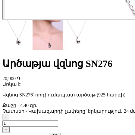
Արծաթյա վզնոց SN276
20,900 ֏
Առկա է
Վզնոց SN276՝ ռոդիումապատ արծաթ (925 հարգի)
Քաշը
-
4.40 գր.
Չափսեր
-
Կախազարդի չափերը՝ երկարություն 24 մմ, լա
-
+