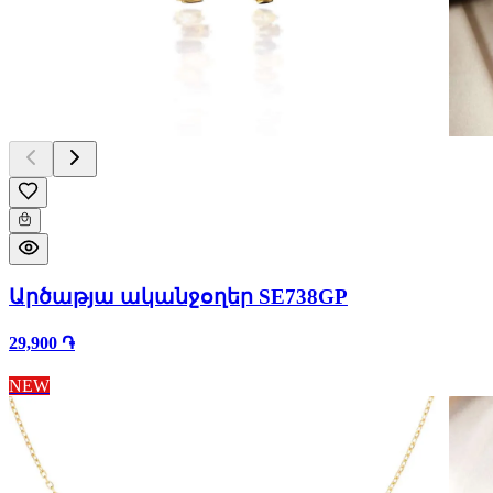
Արծաթյա ականջօղեր SE738GP
29,900 ֏
NEW