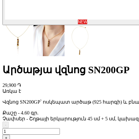
NEW
Արծաթյա վզնոց SN200GP
29,900 ֏
Առկա է
Վզնոց SN200GP՝ ոսկեպատ արծաթ (925 հարգի) և բ
Քաշը
-
4.60 գր.
Չափսեր
-
Շղթայի երկարություն 45 սմ + 5 սմ, կախազա
-
+