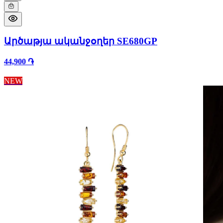
Արծաթյա ականջօղեր SE680GP
44,900 ֏
NEW