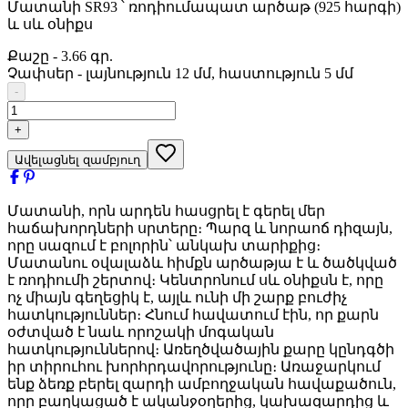
Մատանի SR93 ՝ ռոդիումապատ արծաթ (925 հարգի)
և սև օնիքս
Քաշը
-
3.66 գր.
Չափսեր
-
լայնություն 12 մմ, հաստություն 5 մմ
-
+
Ավելացնել զամբյուղ
Մատանի, որն արդեն հասցրել է գերել մեր
հաճախորդների սրտերը։ Պարզ և նորաոճ դիզայն,
որը սազում է բոլորին՝ անկախ տարիքից։
Մատանու օվալաձև հիմքն արծաթյա է և ծածկված
է ռոդիումի շերտով։ Կենտրոնում սև օնիքսն է, որը
ոչ միայն գեղեցիկ է, այլև ունի մի շարք բուժիչ
հատկություններ։ Հնում հավատում էին, որ քարն
օժտված է նաև որոշակի մոգական
հատկություններով։ Առեղծվածային քարը կընդգծի
իր տիրուհու խորհրդավորությունը։ Առաջարկում
ենք ձեռք բերել զարդի ամբողջական հավաքածուն,
որը բաղկացած է ականջօղերից, կախազարդից և