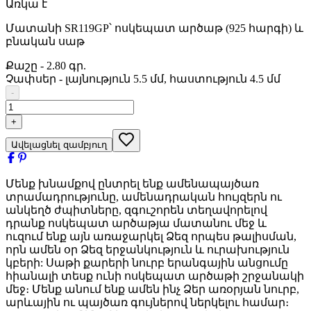
Առկա է
Մատանի SR119GP՝ ոսկեպատ արծաթ (925 հարգի) և
բնական սաթ
Քաշը
-
2.80 գր.
Չափսեր
-
լայնություն 5.5 մմ, հաստություն 4.5 մմ
-
+
Ավելացնել զամբյուղ
Մենք խնամքով ընտրել ենք ամենապայծառ
տրամադրությունը, ամենադրական հույզերն ու
անկեղծ ժպիտները, զգուշորեն տեղավորելով
դրանք ոսկեպատ արծաթյա մատանու մեջ և
ուզում ենք այն առաջարկել Ձեզ որպես թալիսման,
որն ամեն օր Ձեզ երջանկություն և ուրախություն
կբերի: Սաթի քարերի նուրբ երանգային անցումը
հիանալի տեսք ունի ոսկեպատ արծաթի շրջանակի
մեջ։ Մենք անում ենք ամեն ինչ Ձեր առօրյան նուրբ,
արևային ու պայծառ գույներով ներկելու համար։