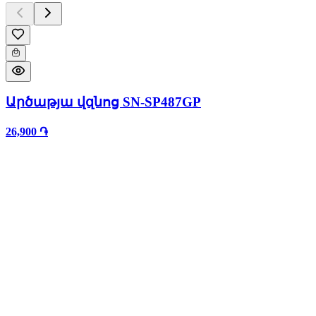
Արծաթյա վզնոց SN-SP487GP
26,900 ֏