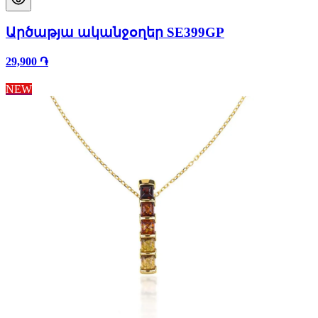
Արծաթյա ականջօղեր SE399GP
29,900 ֏
NEW