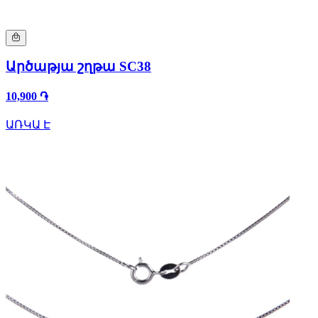
Արծաթյա շղթա SC38
10,900 ֏
ԱՌԿԱ Է