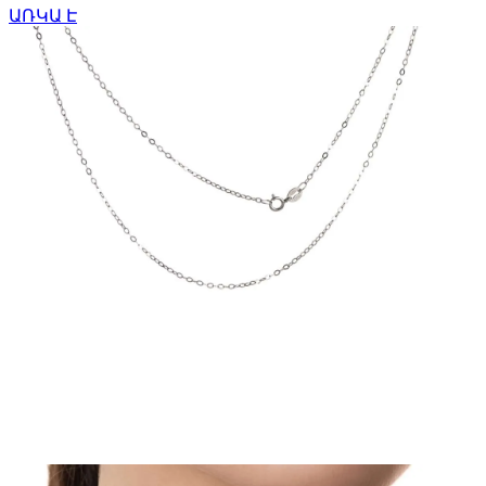
ԱՌԿԱ Է