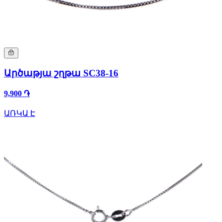
Արծաթյա շղթա SC38-16
9,900 ֏
ԱՌԿԱ Է