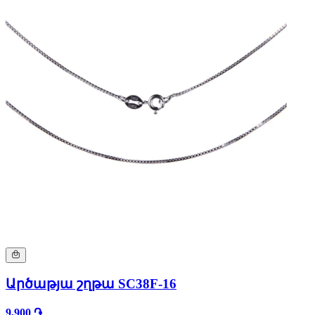
Արծաթյա շղթա SC38F-16
9,900 ֏