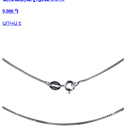
9,900 ֏
ԱՌԿԱ Է