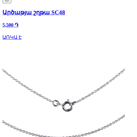
Արծաթյա շղթա SC48
5,500 ֏
ԱՌԿԱ Է