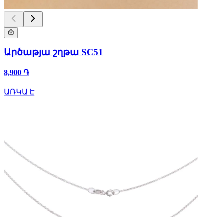
Արծաթյա շղթա SC51
8,900 ֏
ԱՌԿԱ Է