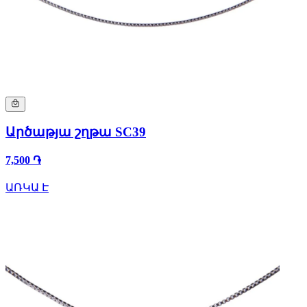
Արծաթյա շղթա SC39
7,500 ֏
ԱՌԿԱ Է