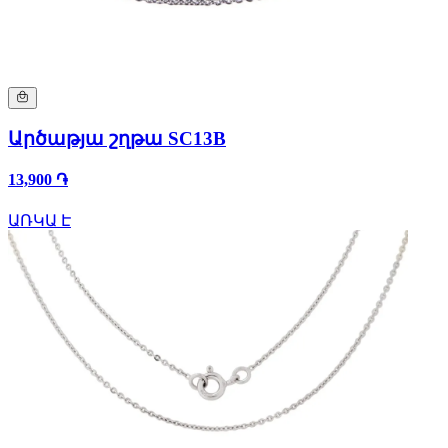
Արծաթյա շղթա SC13B
13,900 ֏
ԱՌԿԱ Է