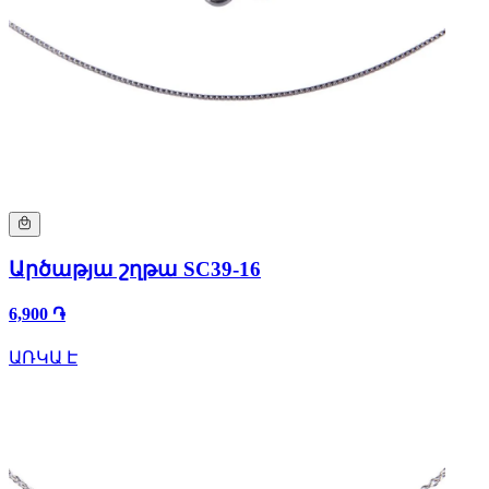
Արծաթյա շղթա SC39-16
6,900 ֏
ԱՌԿԱ Է