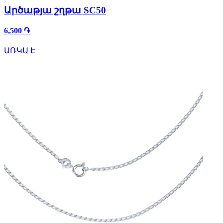
Արծաթյա շղթա SC50
6,500 ֏
ԱՌԿԱ Է