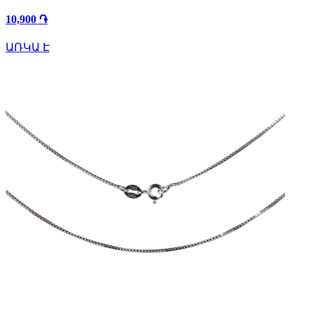
10,900 ֏
ԱՌԿԱ Է