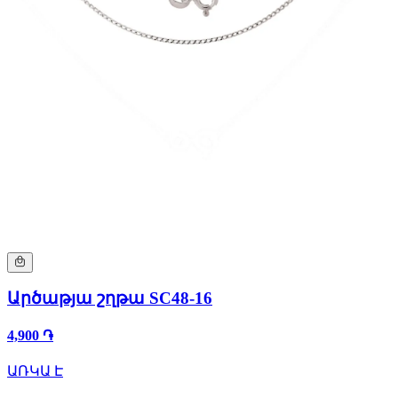
Արծաթյա շղթա SC48-16
4,900 ֏
ԱՌԿԱ Է