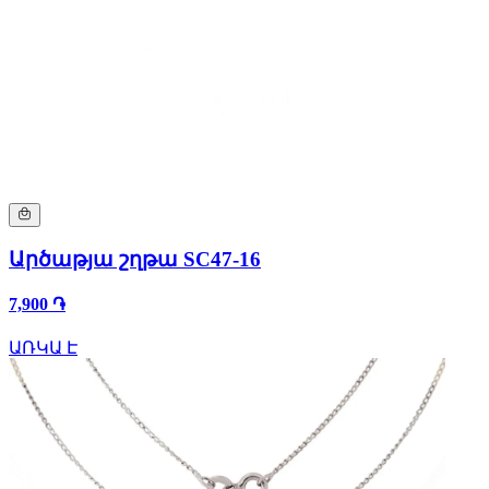
Արծաթյա շղթա SC47-16
7,900 ֏
ԱՌԿԱ Է