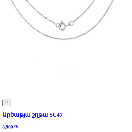
Արծաթյա շղթա SC47
8,900 ֏