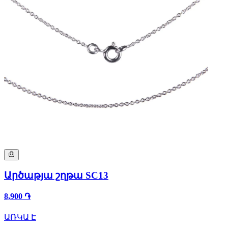
Արծաթյա շղթա SC13
8,900 ֏
ԱՌԿԱ Է