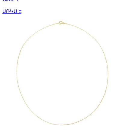
ԱՌԿԱ Է