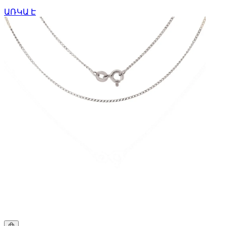
ԱՌԿԱ Է