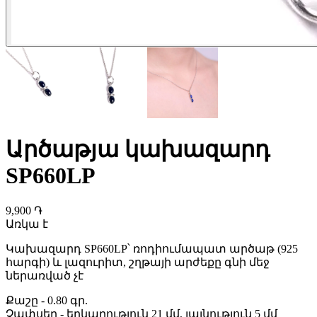
Արծաթյա կախազարդ
SP660LP
9,900 ֏
Առկա է
Կախազարդ SP660LP՝ ռոդիումապատ արծաթ (925
հարգի) և լազուրիտ, շղթայի արժեքը գնի մեջ
ներառված չէ
Քաշը
-
0.80 գր.
Չափսեր
-
երկարություն 21 մմ, լայնություն 5 մմ