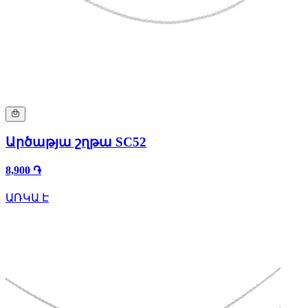
Արծաթյա շղթա SC52
8,900 ֏
ԱՌԿԱ Է