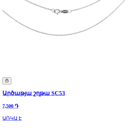
Արծաթյա շղթա SC53
7,500 ֏
ԱՌԿԱ Է