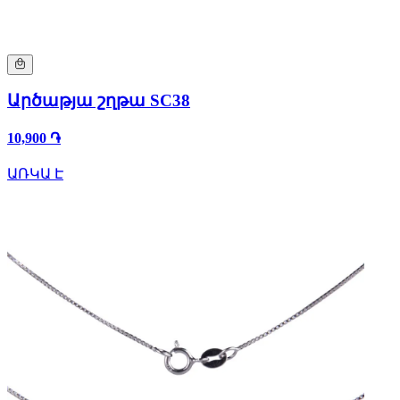
Արծաթյա շղթա SC38
10,900 ֏
ԱՌԿԱ Է