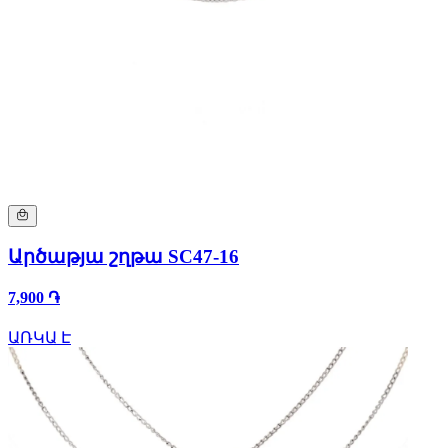
Արծաթյա շղթա SC47-16
7,900 ֏
ԱՌԿԱ Է