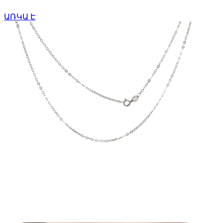
ԱՌԿԱ Է