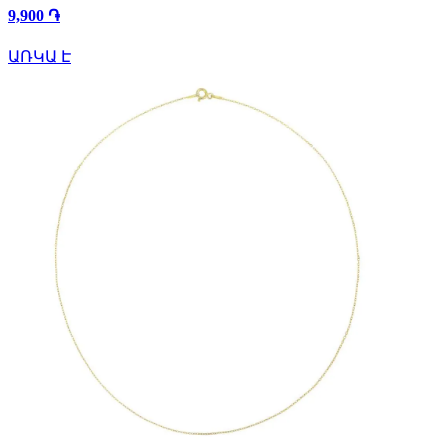
9,900 ֏
ԱՌԿԱ Է