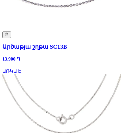
Արծաթյա շղթա SC13B
13,900 ֏
ԱՌԿԱ Է