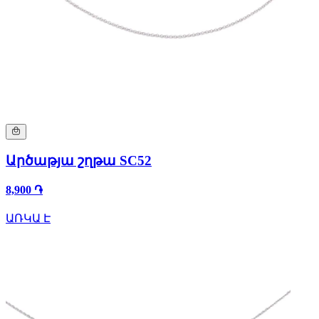
Արծաթյա շղթա SC52
8,900 ֏
ԱՌԿԱ Է