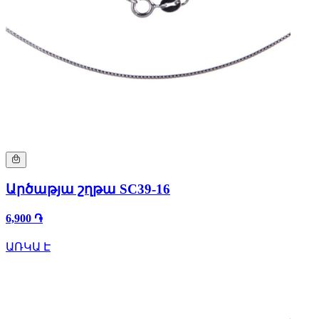
Արծաթյա շղթա SC39-16
6,900 ֏
ԱՌԿԱ Է