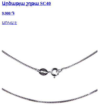
Արծաթյա շղթա SC40
9,900 ֏
ԱՌԿԱ Է