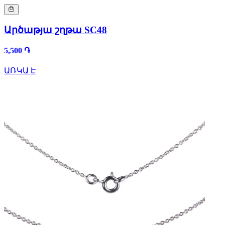
Արծաթյա շղթա SC48
5,500 ֏
ԱՌԿԱ Է