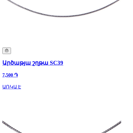
Արծաթյա շղթա SC39
7,500 ֏
ԱՌԿԱ Է