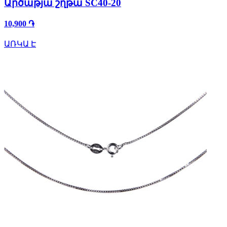
Արծաթյա շղթա SC40-20
10,900 ֏
ԱՌԿԱ Է