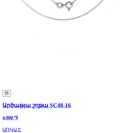
Արծաթյա շղթա SC48-16
4,900 ֏
ԱՌԿԱ Է