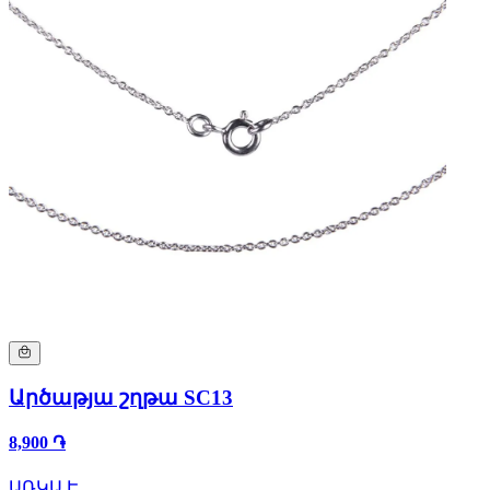
Արծաթյա շղթա SC13
8,900 ֏
ԱՌԿԱ Է