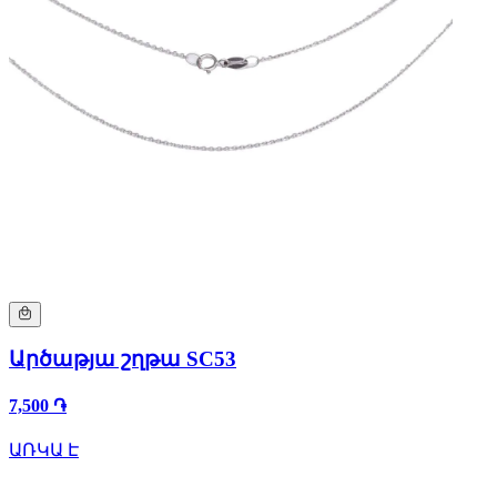
Արծաթյա շղթա SC53
7,500 ֏
ԱՌԿԱ Է