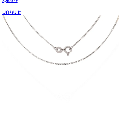
8,900 ֏
ԱՌԿԱ Է