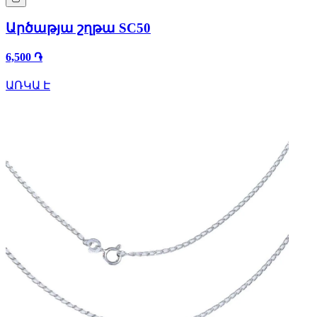
Արծաթյա շղթա SC50
6,500 ֏
ԱՌԿԱ Է