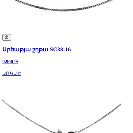
Արծաթյա շղթա SC38-16
9,900 ֏
ԱՌԿԱ Է