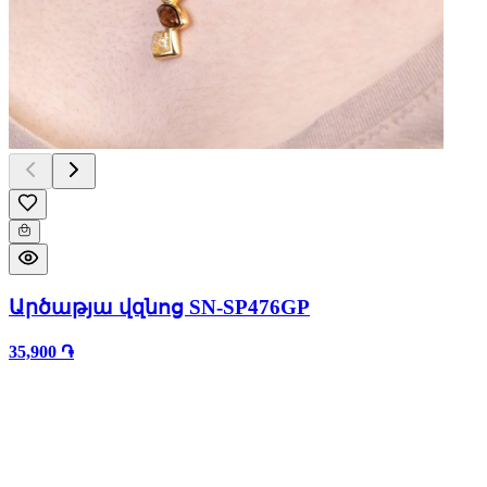
Արծաթյա վզնոց SN-SP476GP
35,900 ֏