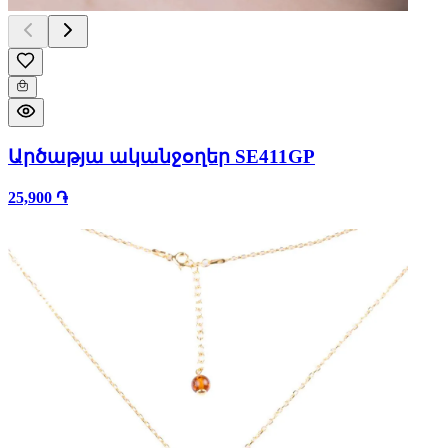
Արծաթյա ականջօղեր SE411GP
25,900 ֏