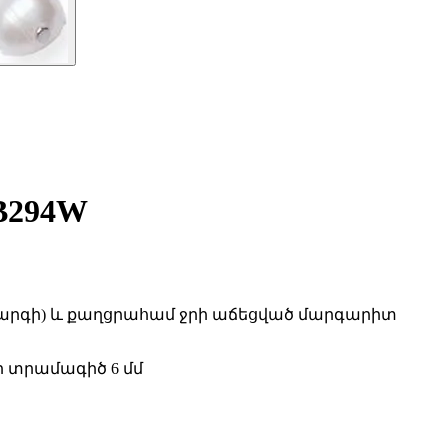
294W
արգի) և քաղցրահամ ջրի աճեցված մարգարիտ
րի տրամագիծ 6 մմ