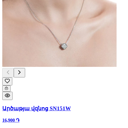
Արծաթյա վզնոց SN151W
16,900 ֏