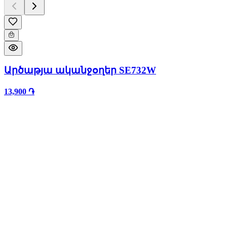
Արծաթյա ականջօղեր SE732W
13,900 ֏