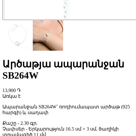
Արծաթյա ապարանջան
SB264W
13,900 ֏
Առկա է
Ապարանջան SB264W` ռոդիումապատ արծաթ (925
հարգի) և սադափ
Քաշը
-
2.30 գր.
Չափսեր
-
Երկարություն 16.5 սմ + 3 սմ, ծաղիկի
տրամագիծ 11 մմ