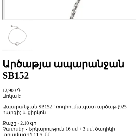
Արծաթյա ապարանջան
SB152
12,900 ֏
Առկա է
Ապարանջան SB152 ` ռոդիումապատ արծաթ (925
հարգի) և ցիրկոն
Քաշը
-
2.10 գր.
Չափսեր
-
Երկարություն 16 սմ + 3 սմ, ծաղիկի
տրամագիծ 11.5 մմ