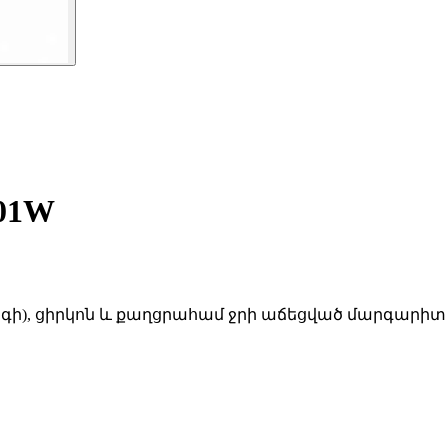
01W
րգի), ցիրկոն և քաղցրահամ ջրի աճեցված մարգարիտ