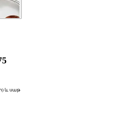
75
ի) և սաթ