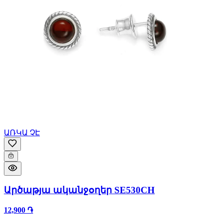
ԱՌԿԱ ՉԷ
Արծաթյա ականջօղեր SE530CH
12,900 ֏