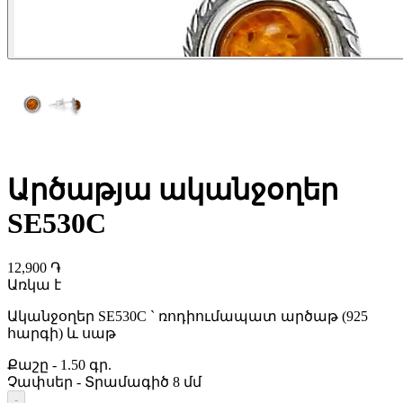
Արծաթյա ականջօղեր
SE530C
12,900 ֏
Առկա է
Ականջօղեր SE530C ` ռոդիումապատ արծաթ (925
հարգի) և սաթ
Քաշը
-
1.50 գր.
Չափսեր
-
Տրամագիծ 8 մմ
-