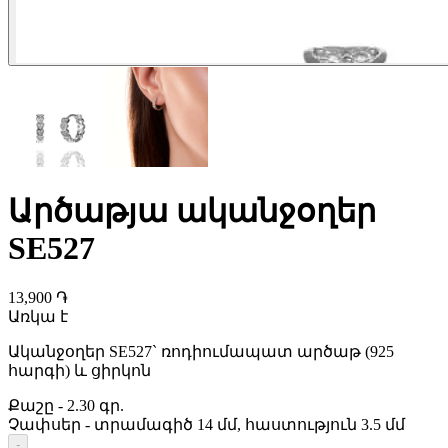
Արծաթյա ականջօղեր
SE527
13,900 ֏
Առկա է
Ականջօղեր SE527` ռոդիումապատ արծաթ (925
հարգի) և ցիրկոն
Քաշը
-
2.30 գր.
Չափսեր
-
տրամագիծ 14 մմ, հաստություն 3.5 մմ
-