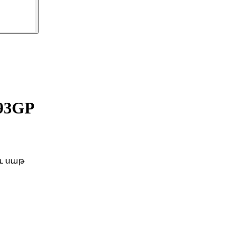
93GP
և սաթ