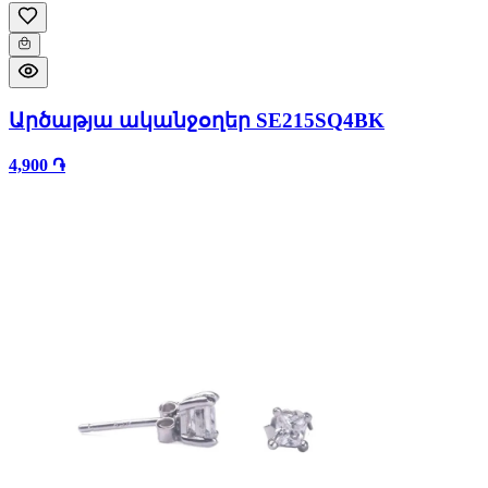
Արծաթյա ականջօղեր SE215SQ4BK
4,900 ֏