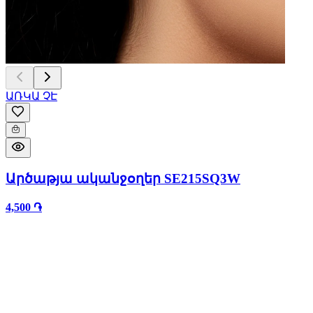
ԱՌԿԱ ՉԷ
Արծաթյա ականջօղեր SE215SQ3W
4,500 ֏