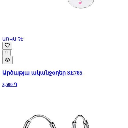
ԱՌԿԱ ՉԷ
Արծաթյա ականջօղեր SE785
3,500 ֏