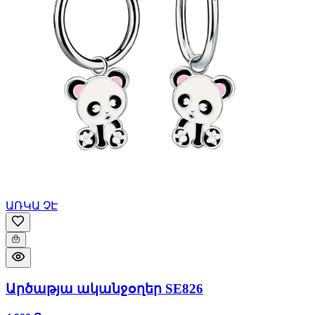
ԱՌԿԱ ՉԷ
Արծաթյա ականջօղեր SE826