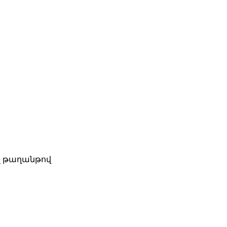
իչ թաղանթով