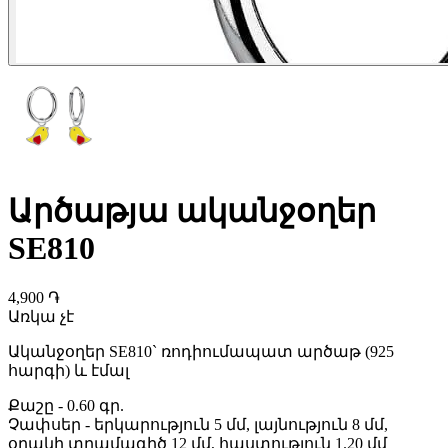
Արծաթյա ականջօղեր
SE810
4,900 ֏
Առկա չէ
Ականջօղեր SE810` ռոդիումապատ արծաթ (925
հարգի) և էմալ
Քաշը
-
0.60 գր.
Չափսեր
-
երկարություն 5 մմ, լայնություն 8 մմ,
օղակի տրամագիծ 12 մմ, հաստություն 1.20 մմ