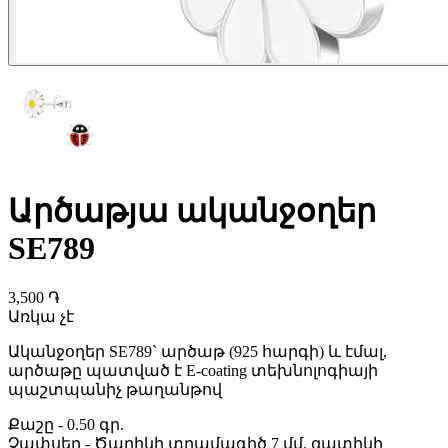
Արծաթյա ականջօղեր
SE789
3,500 ֏
Առկա չէ
Ականջօղեր SE789` արծաթ (925 հարգի) և էմալ,
արծաթը պատված է E-coating տեխնոլոգիայի
պաշտպանիչ թաղանթով
Քաշը
-
0.50 գր.
Չափսեր
-
Ծաղիկի տրամագիծ 7 մմ, զատիկի