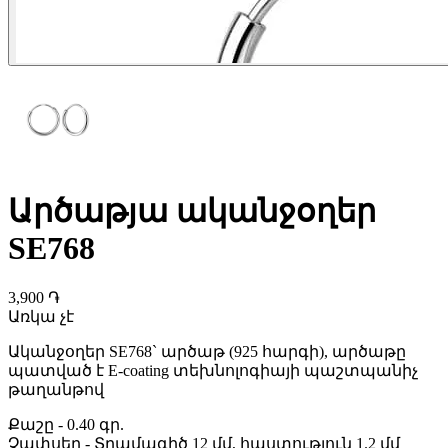
Արծաթյա ականջօղեր
SE768
3,900 ֏
Առկա չէ
Ականջօղեր SE768` արծաթ (925 հարգի), արծաթը
պատված է E-coating տեխնոլոգիայի պաշտպանիչ
թաղանթով
Քաշը
-
0.40 գր.
Չափսեր
-
Տրամագիծ 12 մմ, հաստություն 1.2 մմ