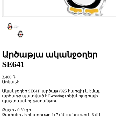
Արծաթյա ականջօղեր
SE641
3,400 ֏
Առկա չէ
Ականջօղեր SE641` արծաթ (925 հարգի) և էմալ,
արծաթը պատված է E-coating տեխնոլոգիայի
պաշտպանիչ թաղանթով
Քաշը
-
0.50 գր.
Չափսեր
-
Երկարություն 7 մմ, լայնություն 6 մմ